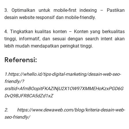
3.
Optimalkan untuk mobile-first indexing – Pastikan
desain website responsif dan mobile-friendly.
4.
Tingkatkan kualitas konten – Konten yang berkualitas
tinggi, informatif, dan sesuai dengan search intent akan
lebih mudah mendapatkan peringkat tinggi.
Referensi:
1.
https://whello.id/tips-digital-marketing/desain-web-seo-
friendly/?
srsltid=AfmBOopitFKAZlNjU2X1OW97XMMEHoKzxPGD6G
DvQ9BJFR8CA5dZd1xZ
2.
https://www.dewaweb.com/blog/kriteria-desain-web-
seo-friendly/